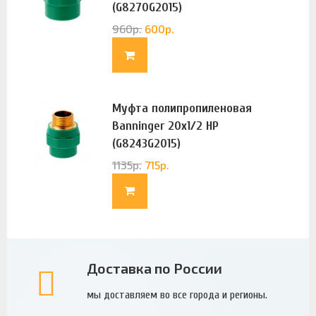
(G8270G2015)
960
р.
600
р.
Муфта полипропиленовая
Banninger 20х1/2 НР
(G8243G2015)
1135
р.
715
р.
Доставка по России
мы доставляем во все города и регионы.