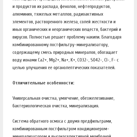
и продуктов их распада, фенолов, нефтепродуктов,
алюминия, тяжелых металлов, радиоактивных
элементов, растворенного железа, солей жесткости и
иных органических и неорганических веществ, бактерий и
вирусов. Полностью решает проблему накипи. Благодаря
комбинированному постфильтру-минерализатору,
содержащему смесь природных минералов, обогащает
воду ионами Са2+, Мg2+, Na+, K+, CO32-, SO42-, Cl-, F- с
целью улучшения ее органолептических показателей.
Отличительные особенности:
Универсальная очистка, умягчение, обезжелезивание,
бактериологическая очистка, минерализация.
Система обратного осмоса с двумя предфильтрами,
комбинированным постфильтром кондиционером-
минерализатором и высокоселективной мембраной