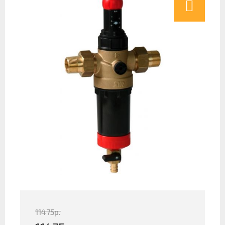
11475
р.