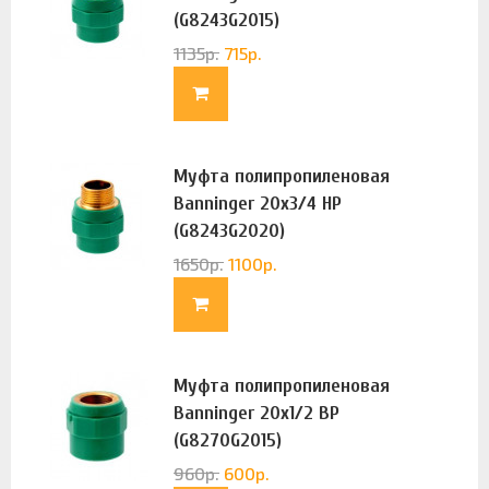
(G8243G2015)
1135
р.
715
р.
Муфта полипропиленовая
Banninger 20х3/4 НР
(G8243G2020)
1650
р.
1100
р.
Муфта полипропиленовая
Banninger 20х1/2 ВР
(G8270G2015)
960
р.
600
р.