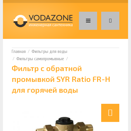
Фильтры для воды
Фильтры самопромывные
Фильтр c обратной
промывкой SYR Ratio FR-H
для горячей воды