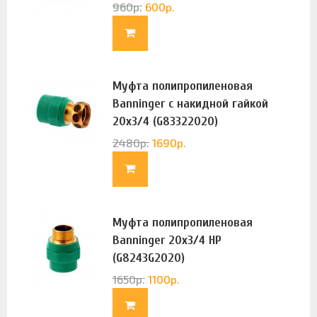
960
р.
600
р.
Муфта полипропиленовая
Banninger с накидной гайкой
20х3/4 (G83322020)
2480
р.
1690
р.
Муфта полипропиленовая
Banninger 20х3/4 НР
(G8243G2020)
1650
р.
1100
р.