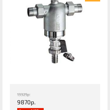
13325
р.
9870
р.