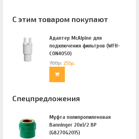
С этим товаром покупают
Адаптер McAlpine для
подключения фильтров (WFH-
CON4050)
700
р.
255
р.
Спецпредложения
Муфта полипропиленовая
Banninger 20х1/2 ВР
(G8270G2015)