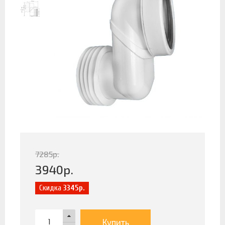
7285
р.
3940
р.
Скидка
3345р.
Купить