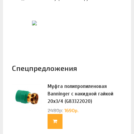
Спецпредложения
Муфта полипропиленовая
Banninger с накидной гайкой
20х3/4 (G83322020)
2480
р.
1690
р.