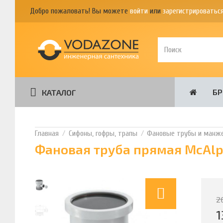
Добро пожаловать! Вы можете
войти
или
зарегистрироватьс
Б
КАТАЛОГ
Сифоны, гофры, трапы
Фановые трубы и манж
Фановая труба прямая McAlp
2
1