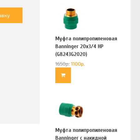
авку
Муфта полипропиленовая
Banninger 20х3/4 НР
(G8243G2020)
1650
р.
1100
р.
Муфта полипропиленовая
Banninger с накидной