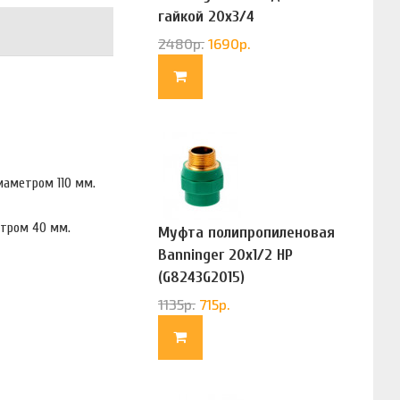
гайкой 20х3/4
(G83322020)
2480
р.
1690
р.
диаметром 110 мм.
етром 40 мм.
Муфта полипропиленовая
Banninger 20х1/2 НР
(G8243G2015)
1135
р.
715
р.