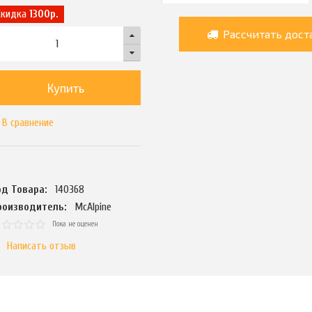
Скидка
1300р.
Рассчитать дост
Купить
В сравнение
од Товара:
140368
роизводитель:
McAlpine
Пока не оценен
Написать отзыв