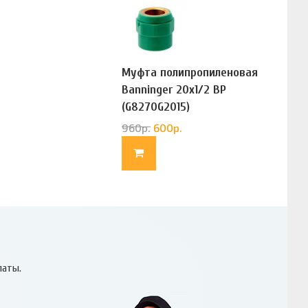
Муфта полипропиленовая
Banninger 20х1/2 ВР
(G8270G2015)
960
р.
600
р.
латы.