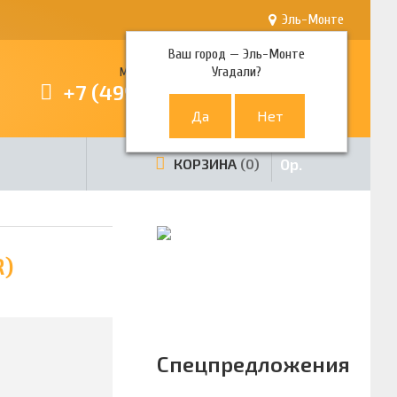
Эль-Монте
Ваш город —
Эль-Монте
Угадали?
Многоканальный телефон
+7 (499) 380-80-80
0
р.
КОРЗИНА
0
R)
Спецпредложения