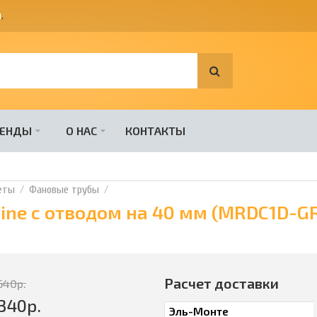
я
.
РЕНДЫ
О НАС
КОНТАКТЫ
еты
Фановые трубы
ine с отводом на 40 мм (MRDC1D-G
Расчет доставки
640
р.
340
р.