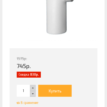
1575
р.
745
р.
Скидка
830р.
Купить
В сравнение