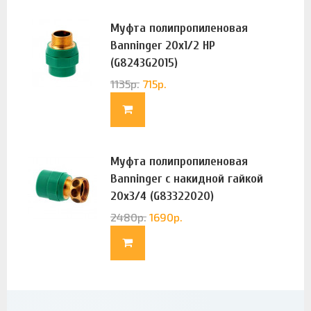
Муфта полипропиленовая
Banninger 20х1/2 НР
(G8243G2015)
1135
р.
715
р.
Муфта полипропиленовая
Banninger с накидной гайкой
20х3/4 (G83322020)
2480
р.
1690
р.