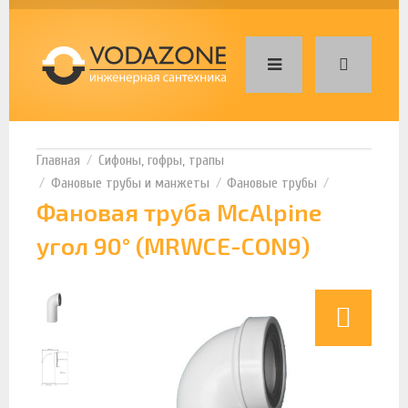
Сифоны, гофры, трапы
Фановые трубы и манжеты
Фановые трубы
Фановая труба McAlpine
угол 90° (MRWCE-CON9)