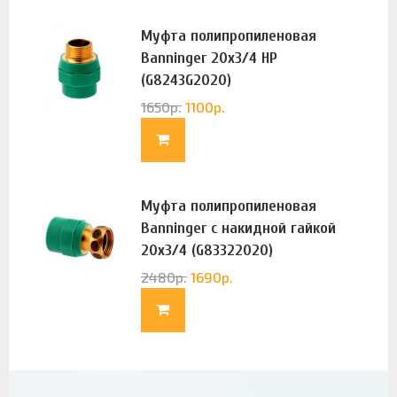
Муфта полипропиленовая
Banninger 20х3/4 НР
(G8243G2020)
1650
р.
1100
р.
Муфта полипропиленовая
Banninger с накидной гайкой
20х3/4 (G83322020)
2480
р.
1690
р.