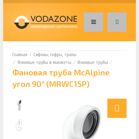
Сифоны, гофры, трапы
Фановые трубы и манжеты
Фановые трубы
Фановая труба McAlpine
угол 90° (MRWC15P)