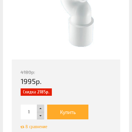
4180
р.
1995
р.
Скидка
2185р.
Купить
В сравнение