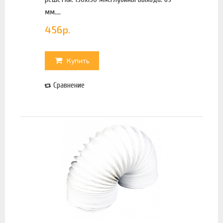
мм....
456
р.
Купить
Сравнение