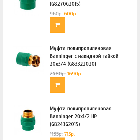
(G8270G2015)
960
р.
600
р.
Муфта полипропиленовая
Banninger с накидной гайкой
20х3/4 (G83322020)
2480
р.
1690
р.
Муфта полипропиленовая
Banninger 20х1/2 НР
(G8243G2015)
1135
р.
715
р.