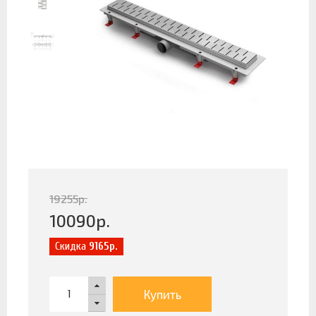
19255
р.
10090
р.
Скидка
9165р.
Купить