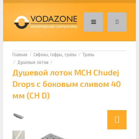
Сифоны, гофры, трапы
Трапы
Душевые лотки
Душевой лоток MCH Chudej
Drops с боковым сливом 40
мм (CH D)