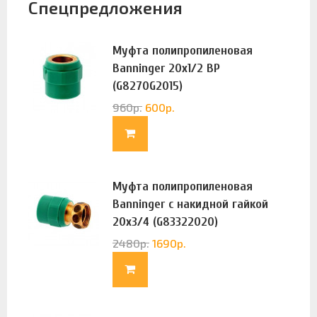
Спецпредложения
Муфта полипропиленовая
Banninger 20х1/2 ВР
(G8270G2015)
960
р.
600
р.
Муфта полипропиленовая
Banninger с накидной гайкой
20х3/4 (G83322020)
2480
р.
1690
р.