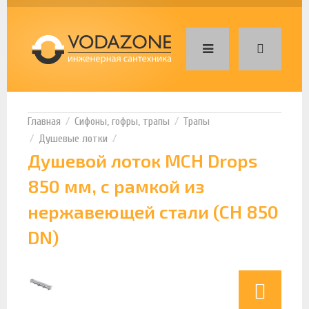
Сифоны, гофры, трапы
Трапы
Душевые лотки
Душевой лоток MCH Drops
850 мм, с рамкой из
нержавеющей стали (CH 850
DN)