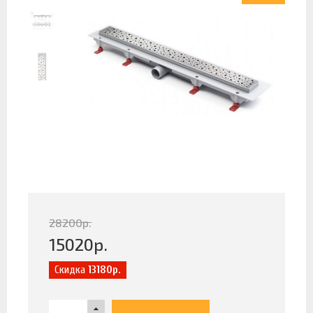
28200
р.
15020
р.
Скидка
13180р.