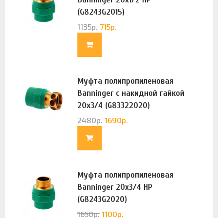
(G8243G2015)
1135
р.
715
р.
Муфта полипропиленовая
Banninger с накидной гайкой
20х3/4 (G83322020)
2480
р.
1690
р.
Муфта полипропиленовая
Banninger 20х3/4 НР
(G8243G2020)
1650
р.
1100
р.