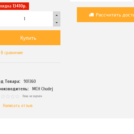
Скидка
13410р.
Рассчитать дост
Купить
В сравнение
од Товара:
901360
роизводитель:
MCH Chudej
Пока не оценен
Написать отзыв