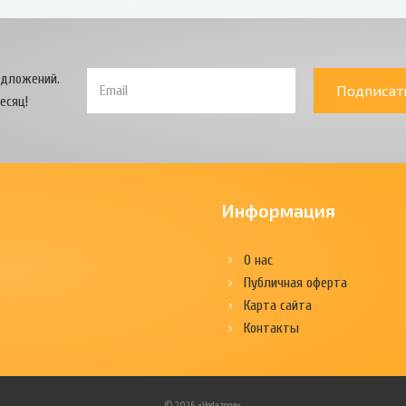
едложений.
Подписат
есяц!
Информация
О нас
Публичная оферта
Карта сайта
Контакты
© 2026 «Vodazone»