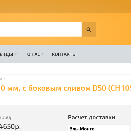
я
.
РЕНДЫ
О НАС
КОНТАКТЫ
и
0 мм, с боковым сливом D50 (CH 10
Расчет доставки
8060
р.
4650
р.