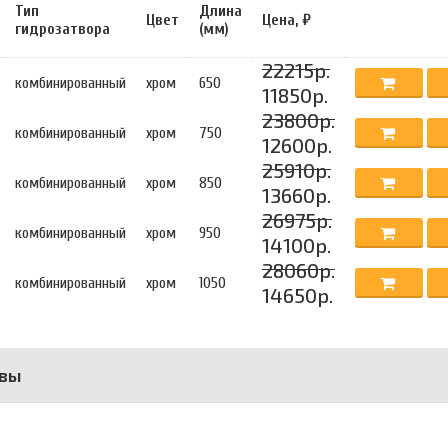
Тип
Длина
Цвет
Цена, ₽
гидрозатвора
(мм)
22215р.
комбинированный
хром
650
11850р.
23800р.
комбинированный
хром
750
12600р.
25910р.
комбинированный
хром
850
13660р.
26975р.
комбинированный
хром
950
14100р.
28060р.
комбинированный
хром
1050
14650р.
вы