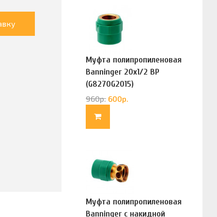
авку
Муфта полипропиленовая
Banninger 20х1/2 ВР
(G8270G2015)
960
р.
600
р.
Муфта полипропиленовая
Banninger с накидной