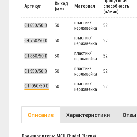
Пропускная
Выход
Артикул
Материал
способность
(мм)
(л/мин)
пластик/
CH 650/50 D
50
52
нержавейка
пластик/
CH 750/50 D
50
52
нержавейка
пластик/
CH 850/50 D
50
52
нержавейка
пластик/
CH 950/50 D
50
52
нержавейка
пластик/
CH 1050/50 D
50
52
нержавейка
Описание
Характеристики
Отзы
Производитель: MCH Chudej (Чехия).