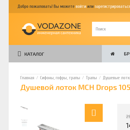
Добро пожаловать! Вы можете
войти
или
зарегистрироватьс
Б
КАТАЛОГ
Сифоны, гофры, трапы
Трапы
Душевые лотк
Душевой лоток MCH Drops 105
2
1