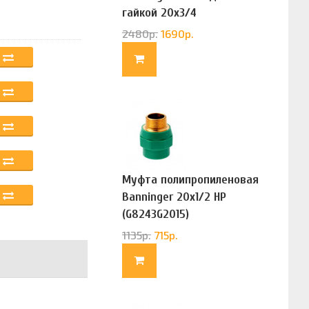
гайкой 20х3/4
(G83322020)
2480
р.
1690
р.
Муфта полипропиленовая
Banninger 20х1/2 НР
(G8243G2015)
1135
р.
715
р.