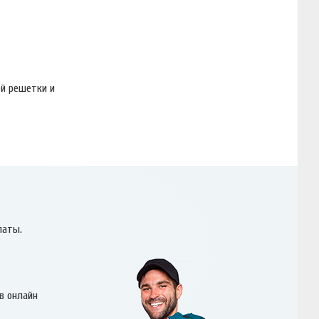
ей решетки и
латы.
в онлайн