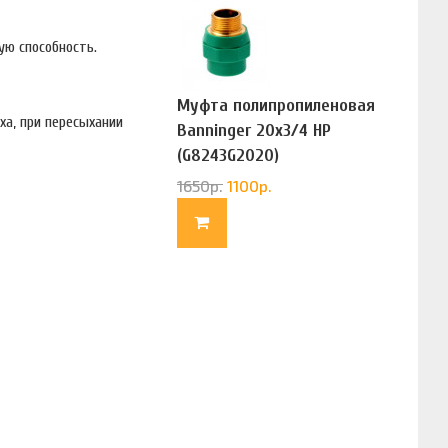
ую способность.
Муфта полипропиленовая
ха, при пересыхании
Banninger 20х3/4 НР
(G8243G2020)
1650
р.
1100
р.