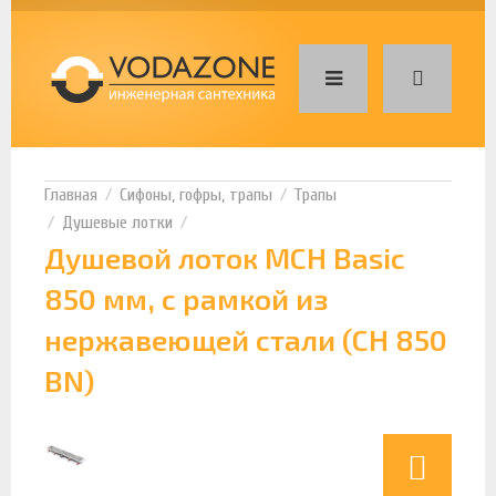
Сифоны, гофры, трапы
Трапы
Душевые лотки
Душевой лоток MCH Basic
850 мм, с рамкой из
нержавеющей стали (CH 850
BN)