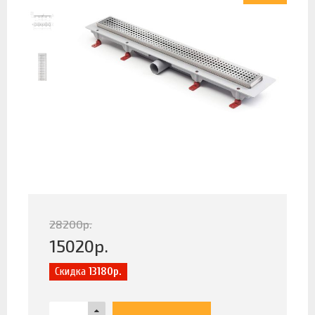
28200
р.
15020
р.
Скидка
13180р.