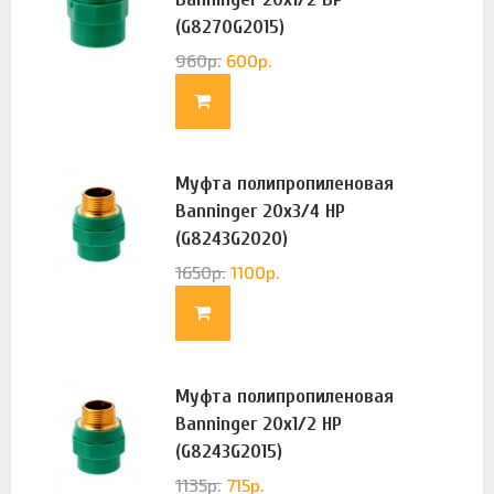
(G8270G2015)
960
р.
600
р.
Муфта полипропиленовая
Banninger 20х3/4 НР
(G8243G2020)
1650
р.
1100
р.
Муфта полипропиленовая
Banninger 20х1/2 НР
(G8243G2015)
1135
р.
715
р.