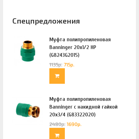
Спецпредложения
Муфта полипропиленовая
Banninger 20х1/2 НР
(G8243G2015)
1135
р.
715
р.
Муфта полипропиленовая
Banninger с накидной гайкой
20х3/4 (G83322020)
2480
р.
1690
р.