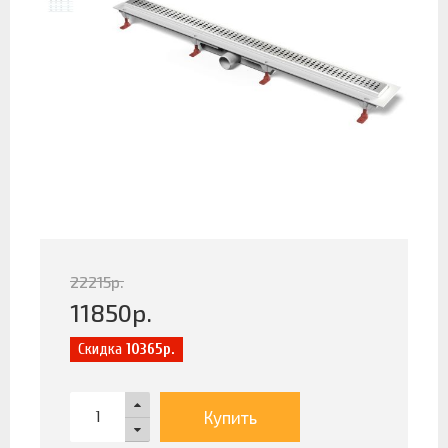
22215
р.
11850
р.
Скидка
10365р.
Купить