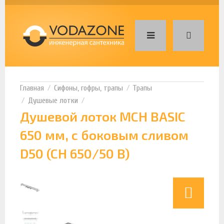
Сифоны, гофры, трапы
Трапы
Душевые лотки
Душевой лоток MCH BASIC
650 мм, с боковым сливом
D50 (CH 650/50 B)