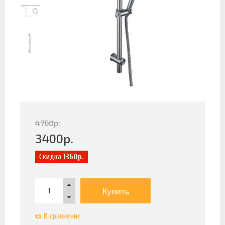
4760
р.
3400
р.
Скидка
1360р.
Купить
В сравнение