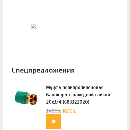
Спецпредложения
Муфта полипропиленовая
Banninger с накидной гайкой
20х3/4 (G83322020)
2480
р.
1690
р.