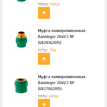
1650
р.
1100
р.
Муфта полипропиленовая
Banninger 20х1/2 НР
(G8243G2015)
1135
р.
715
р.
Муфта полипропиленовая
Banninger 20х1/2 ВР
(G8270G2015)
960
р.
600
р.