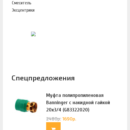
Смеситель
Эксцентрики
Спецпредложения
Муфта полипропиленовая
Banninger с накидной гайкой
20х3/4 (G83322020)
2480
р.
1690
р.