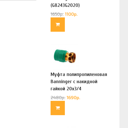
(G8243G2020)
1650
р.
1100
р.
Муфта полипропиленовая
Banninger с накидной
гайкой 20х3/4
(G83322020)
2480
р.
1690
р.