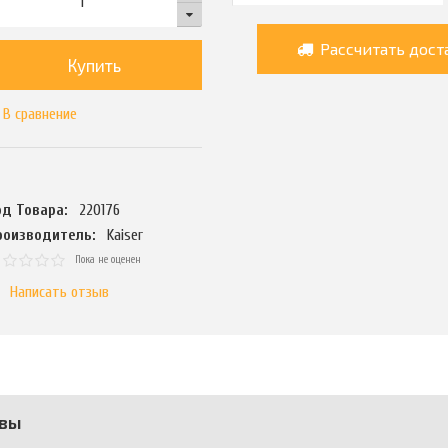
Рассчитать дост
Купить
В сравнение
од Товара:
220176
роизводитель:
Kaiser
Пока не оценен
Написать отзыв
вы