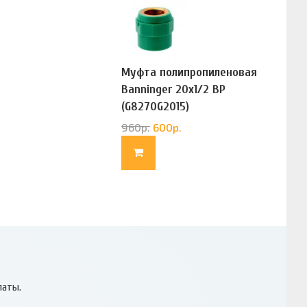
Муфта полипропиленовая
Banninger 20х1/2 ВР
(G8270G2015)
960
р.
600
р.
латы.