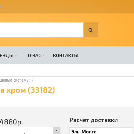
я
.
РЕНДЫ
О НАС
КОНТАКТЫ
шевые системы
a хром (33182)
Расчет доставки
24880
р.