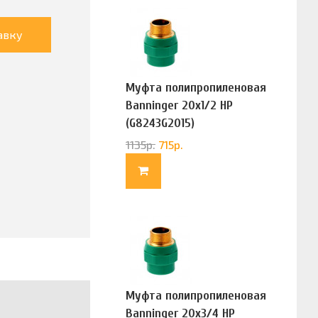
авку
Муфта полипропиленовая
Banninger 20х1/2 НР
(G8243G2015)
1135
р.
715
р.
Муфта полипропиленовая
Banninger 20х3/4 НР