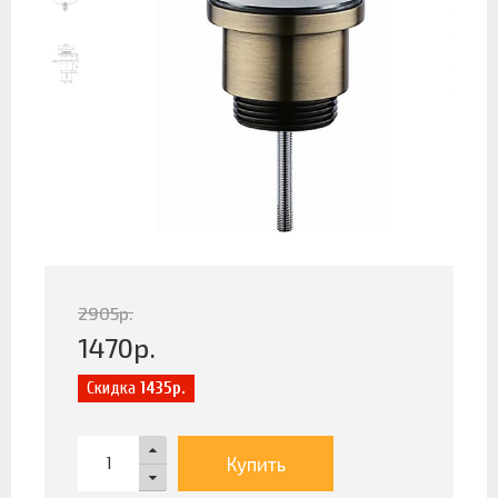
2905
р.
1470
р.
Скидка
1435р.
Купить