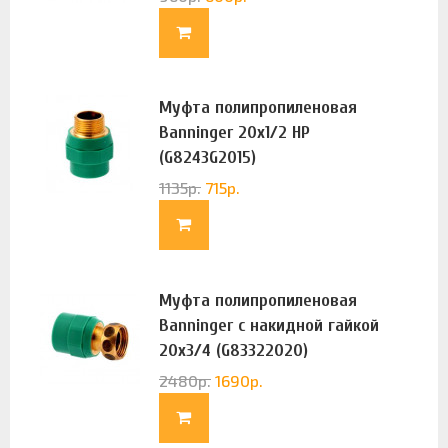
Муфта полипропиленовая
Banninger 20х1/2 НР
(G8243G2015)
1135
р.
715
р.
Муфта полипропиленовая
Banninger с накидной гайкой
20х3/4 (G83322020)
2480
р.
1690
р.