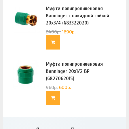
Муфта полипропиленовая
Banninger с накидной гайкой
20х3/4 (G83322020)
2480
р.
1690
р.
Муфта полипропиленовая
Banninger 20х1/2 ВР
(G8270G2015)
960
р.
600
р.