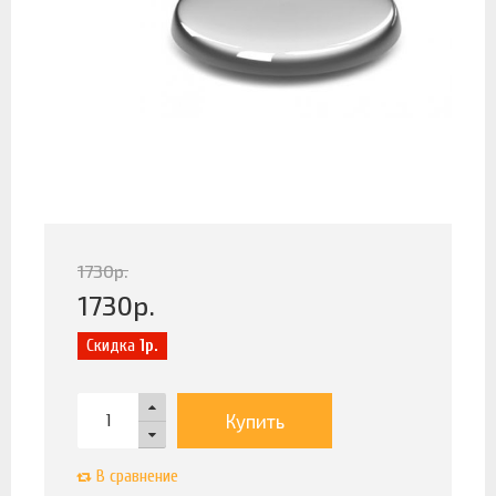
1730
р.
1730
р.
Скидка
1р.
Купить
В сравнение