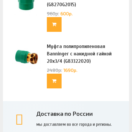
(G8270G2015)
960
р.
600
р.
Муфта полипропиленовая
Banninger с накидной гайкой
20х3/4 (G83322020)
2480
р.
1690
р.
Доставка по России
мы доставляем во все города и регионы.