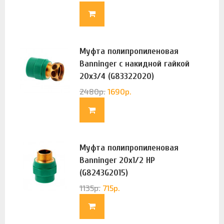
Муфта полипропиленовая
Banninger с накидной гайкой
20х3/4 (G83322020)
2480
р.
1690
р.
Муфта полипропиленовая
Banninger 20х1/2 НР
(G8243G2015)
1135
р.
715
р.