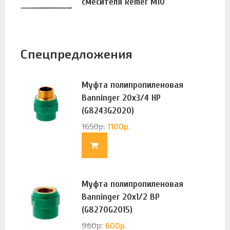
смесителя Remer М10
Спецпредложения
Муфта полипропиленовая
Banninger 20х3/4 НР
(G8243G2020)
1650
р.
1100
р.
Муфта полипропиленовая
Banninger 20х1/2 ВР
(G8270G2015)
960
р.
600
р.