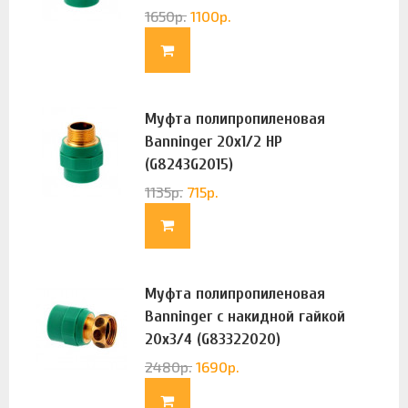
1650
р.
1100
р.
Муфта полипропиленовая
Banninger 20х1/2 НР
(G8243G2015)
1135
р.
715
р.
Муфта полипропиленовая
Banninger с накидной гайкой
20х3/4 (G83322020)
2480
р.
1690
р.