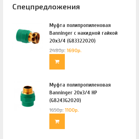
Спецпредложения
Муфта полипропиленовая
Banninger с накидной гайкой
20х3/4 (G83322020)
2480
р.
1690
р.
Муфта полипропиленовая
Banninger 20х3/4 НР
(G8243G2020)
1650
р.
1100
р.