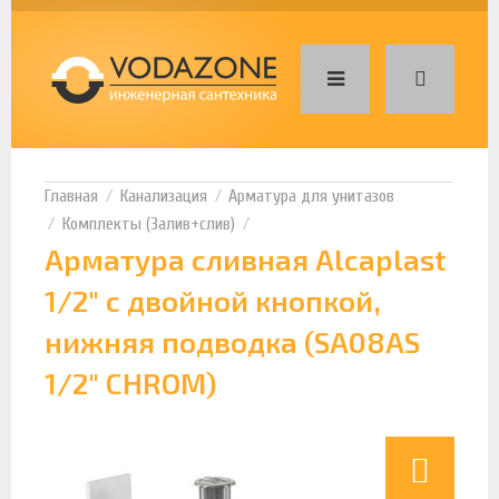
Канализация
Арматура для унитазов
Комплекты (Залив+слив)
Арматура сливная Alcaplast
1/2" с двойной кнопкой,
нижняя подводка (SA08AS
1/2" CHROM)