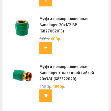
Муфта полипропиленовая
Banninger 20х1/2 ВР
(G8270G2015)
960
р.
600
р.
Муфта полипропиленовая
Banninger с накидной гайкой
20х3/4 (G83322020)
2480
р.
1690
р.