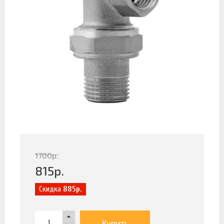
1700
р.
815
р.
Скидка
885р.
Купить