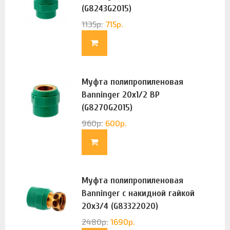
(G8243G2015)
1135
р.
715
р.
Муфта полипропиленовая
Banninger 20х1/2 ВР
(G8270G2015)
960
р.
600
р.
Муфта полипропиленовая
Banninger с накидной гайкой
20х3/4 (G83322020)
2480
р.
1690
р.