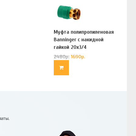
Муфта полипропиленовая
Banninger с накидной
гайкой 20х3/4
(G83322020)
2480
р.
1690
р.
латы.