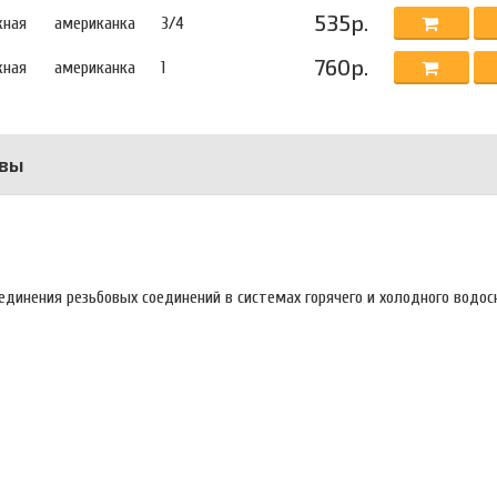
535р.
жная
американка
3/4
760р.
жная
американка
1
вы
динения резьбовых соединений в системах горячего и холодного водос