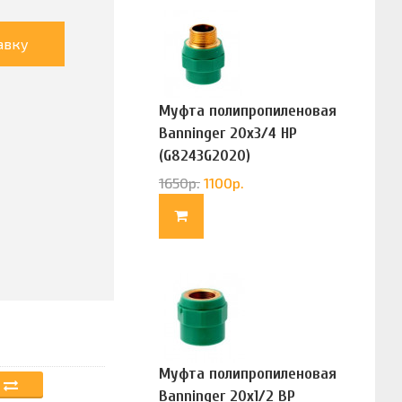
авку
Муфта полипропиленовая
Banninger 20х3/4 НР
(G8243G2020)
1650
р.
1100
р.
Муфта полипропиленовая
Banninger 20х1/2 ВР