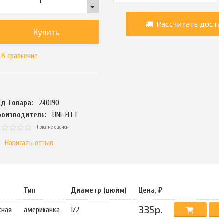
Рассчитать дост
Купить
В сравнение
од Товара:
240190
роизводитель:
UNI-FITT
Пока не оценен
Написать отзыв
Тип
Диаметр (дюйм)
Цена, ₽
335р.
жная
американка
1/2