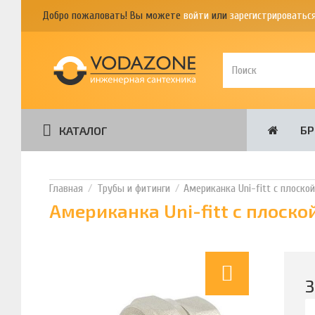
Добро пожаловать! Вы можете
войти
или
зарегистрироватьс
Б
КАТАЛОГ
Трубы и фитинги
Американка Uni-fitt с плоско
Американка Uni-fitt с плоско