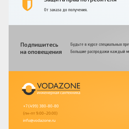
От заказа до получения.
Подпишитесь
Будьте в курсе специальных пр
на оповещения
Большие распродажи каждый м
+7 (499) 380-80-80
(пн-пт 9:00–20:00)
info@vodazone.ru