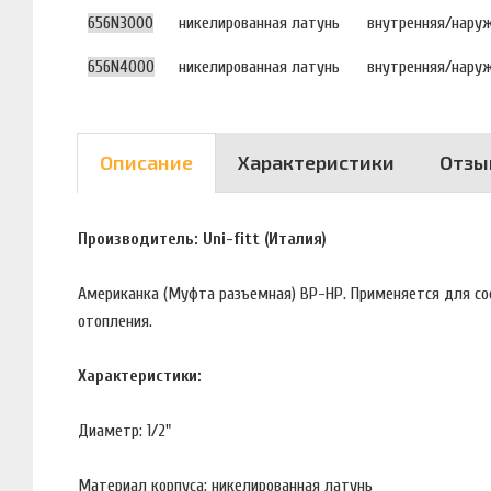
656N3000
никелированная латунь
внутренняя/нару
656N4000
никелированная латунь
внутренняя/нару
Описание
Характеристики
Отзы
Производитель: Uni-fitt (Италия)
Американка (Муфта разъемная) ВР-НР. Применяется для сое
отопления.
Характеристики:
Диаметр: 1/2"
Материал корпуса: никелированная латунь