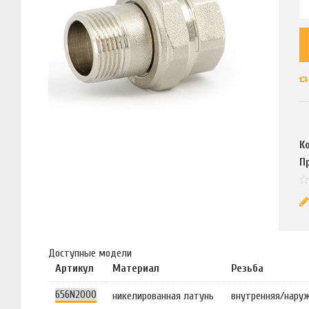
К
П
Доступные модели
Артикул
Материал
Резьба
656N2000
никелированная латунь
внутренняя/нару