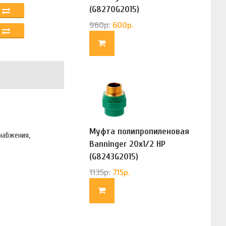
(G8270G2015)
960
р.
600
р.
Муфта полипропиленовая
набжения,
Banninger 20х1/2 НР
(G8243G2015)
1135
р.
715
р.