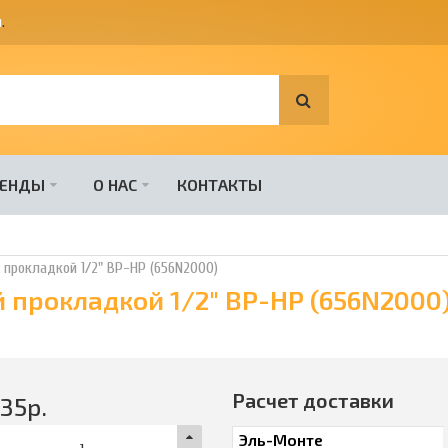
я
.
РЕНДЫ
О НАС
КОНТАКТЫ
й прокладкой 1/2" ВР-НР (656N2000)
й прокладкой 1/2" ВР-НР (656N2000
Расчет доставки
335
р.