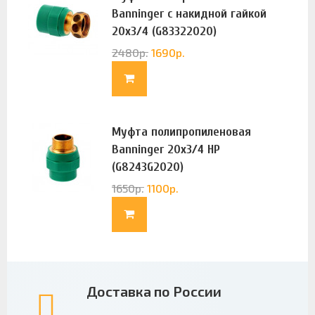
Banninger с накидной гайкой
20х3/4 (G83322020)
2480
р.
1690
р.
Муфта полипропиленовая
Banninger 20х3/4 НР
(G8243G2020)
1650
р.
1100
р.
Доставка по России