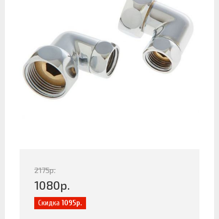
2175
р.
1080
р.
Скидка
1095р.