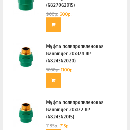
(G8270G2015)
960
р.
600
р.
Муфта полипропиленовая
Banninger 20х3/4 НР
(G8243G2020)
1650
р.
1100
р.
Муфта полипропиленовая
Banninger 20х1/2 НР
(G8243G2015)
1135
р.
715
р.