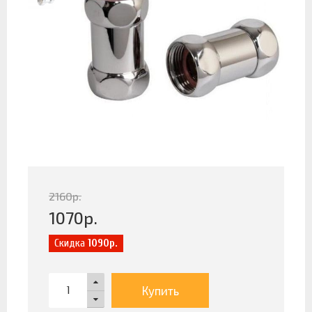
2160
р.
1070
р.
Скидка
1090р.
Купить