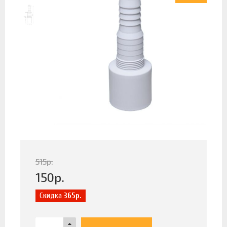
515
р.
150
р.
Скидка
365р.