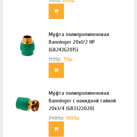
Муфта полипропиленовая
Banninger 20х1/2 НР
(G8243G2015)
1135
р.
715
р.
Муфта полипропиленовая
Banninger с накидной гайкой
20х3/4 (G83322020)
2480
р.
1690
р.