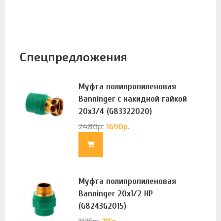
Спецпредложения
Муфта полипропиленовая
Banninger с накидной гайкой
20х3/4 (G83322020)
2480
р.
1690
р.
Муфта полипропиленовая
Banninger 20х1/2 НР
(G8243G2015)
1135
р.
715
р.