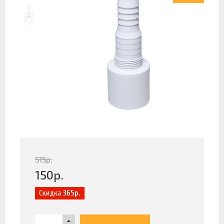
515
р.
150
р.
Скидка
365р.