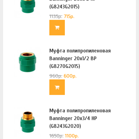
(G8243G2015)
1135
р.
715
р.
Муфта полипропиленовая
Banninger 20х1/2 ВР
(G8270G2015)
960
р.
600
р.
Муфта полипропиленовая
Banninger 20х3/4 НР
(G8243G2020)
1650
р.
1100
р.