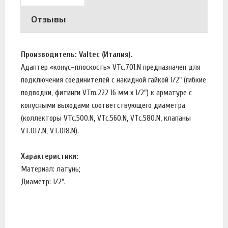
Отзывы
Производитель: Valtec (Италия).
Адаптер «конус–плоскость» VTc.701.N предназначен для
подключения соединителей с накидной гайкой 1/2" (гибкие
подводки, фитинги VTm.222 16 мм x 1/2") к арматуре с
конусными выходами соответствующего диаметра
(коллекторы VTc.500.N, VTc.560.N, VTc.580.N, клапаны
VT.017.N, VT.018.N).
Характеристики:
Материал: латунь;
Диаметр: 1/2".