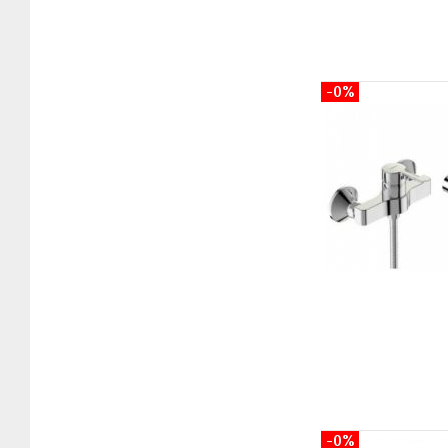
-0%
-0%