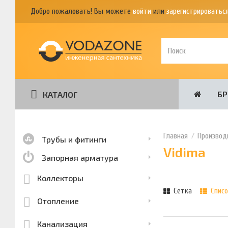
Добро пожаловать! Вы можете
войти
или
зарегистрироватьс
Б
КАТАЛОГ
Производ
Трубы и фитинги
Vidima
Запорная арматура
Коллекторы
Сетка
Списо
Отопление
Канализация