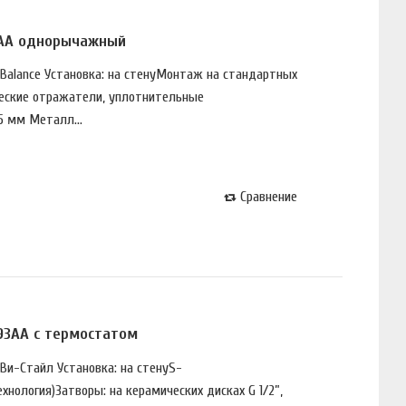
6AA однорычажный
 Balance Установка: на стенуМонтаж на стандартных
ческие отражатели, уплотнительные
 мм Металл...
Сравнение
93AA с термостатом
 Ви-Стайл Установка: на стенуS-
нология)Затворы: на керамических дисках G 1/2”,