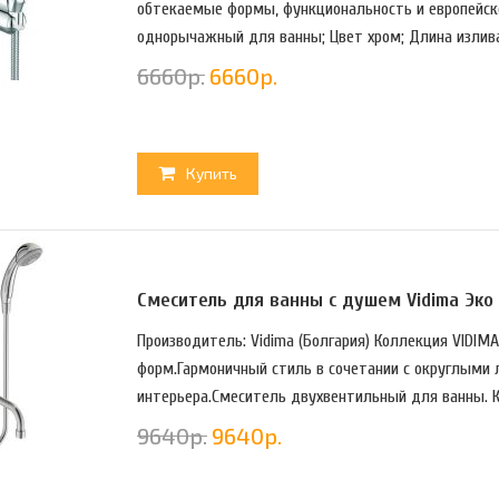
обтекаемые формы, функциональность и европейск
однорычажный для ванны; Цвет хром; Длина излива:
6660
р.
6660
р.
Купить
Смеситель для ванны с душем Vidima Эко
Производитель: Vidima (Болгария) Коллекция VIDI
форм.Гармоничный стиль в сочетании с округлыми
интерьера.Смеситель двухвентильный для ванны. К
9640
р.
9640
р.