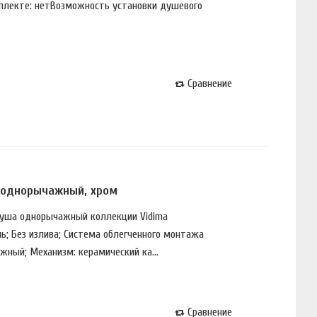
мплекте: нетВозможность установки душевого
Сравнение
A однорычажный, хром
 душа однорычажный коллекции Vidima
нь; Без излива; Система облегченного монтажа
жный; Механизм: керамический ка...
Сравнение