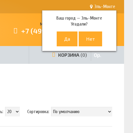
Эль-Монте
Ваш город —
Эль-Монте
Угадали?
Многоканальный телефон
+7 (499) 380-80-80
0
р.
КОРЗИНА
0
ть:
Сортировка: