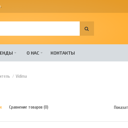
я
.
РЕНДЫ
О НАС
КОНТАКТЫ
итель
Vidima
к
Сравнение товаров (0)
Показа