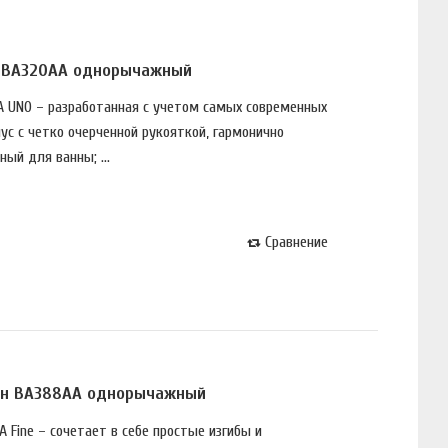
о BA320AA однорычажный
MA UNO – разработанная с учетом самых современных
с с четко очерченной рукояткой, гармонично
ый для ванны; ...
Сравнение
айн BA388AA однорычажный
A Fine – сочетает в себе простые изгибы и