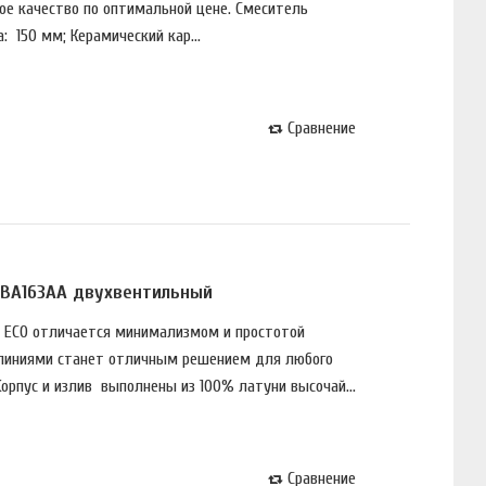
ое качество по оптимальной цене. Смеситель
 150 мм; Керамический кар...
Сравнение
 BA163AA двухвентильный
MA ECO отличается минимализмом и простотой
 линиями станет отличным решением для любого
орпус и излив выполнены из 100% латуни высочай...
Сравнение