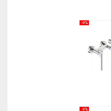
-0%
-0%