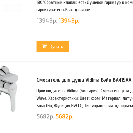
180°Обратный клапан: естьДушевой гарнитур в ко
гарнитура: естьВыход (ниппе...
13943
р.
13943
р.
Купить
Смеситель для душа Vidima Вэйв BA415A
Производитель: Vidima (Болгария). Смеситель для
Wave. Характеристики: Цвет: хром; Материал: лату
SmartFix; Функция HWTC; Тип управления: однорыча
5682
р.
5682
р.