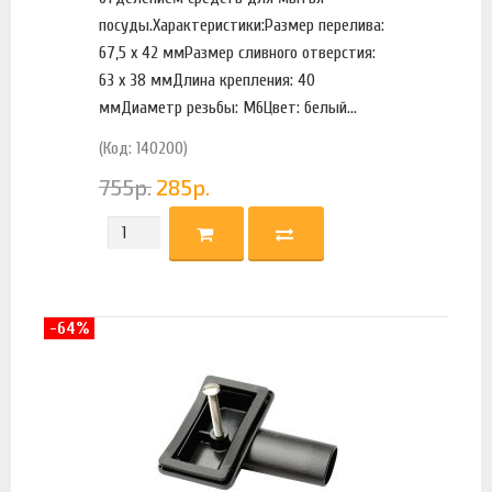
посуды.Характеристики:Размер перелива:
67,5 х 42 ммРазмер сливного отверстия:
63 х 38 ммДлина крепления: 40
ммДиаметр резьбы: М6Цвет: белый...
(Код: 140200)
755
р.
285
р.
-64%