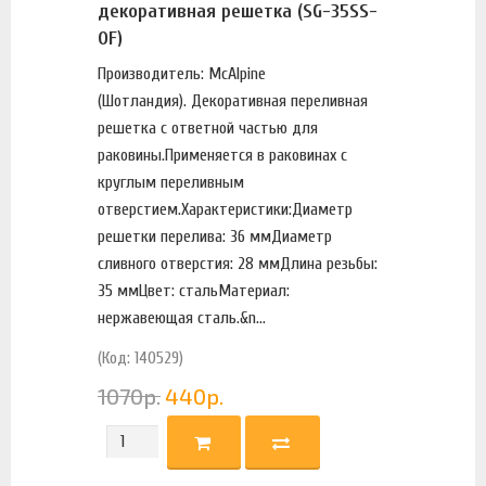
декоративная решетка (SG-35SS-
OF)
Производитель: McAlpine
(Шотландия). Декоративная переливная
решетка с ответной частью для
раковины.Применяется в раковинах с
круглым переливным
отверстием.Характеристики:Диаметр
решетки перелива: 36 ммДиаметр
сливного отверстия: 28 ммДлина резьбы:
35 ммЦвет: стальМатериал:
нержавеющая сталь.&n...
(Код: 140529)
1070
р.
440
р.