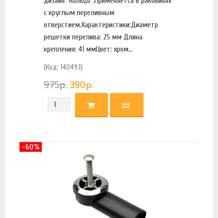
дизайн "Кольцо".Применяется в раковинах
с круглым переливным
отверстием.Характеристики:Диаметр
решетки перелива: 25 мм Длина
крепления: 41 ммЦвет: хром...
(Код: 140493)
975
р.
390
р.
-60%