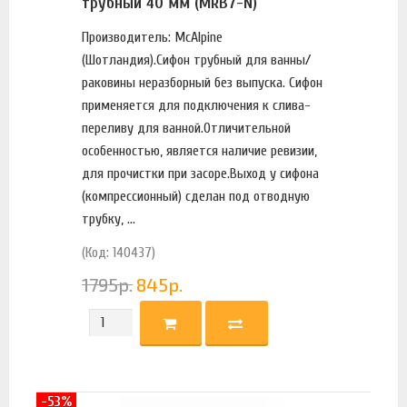
трубный 40 мм (MRB7-N)
Производитель: McAlpine
(Шотландия).Сифон трубный для ванны/
раковины неразборный без выпуска. Сифон
применяется для подключения к слива-
переливу для ванной.Отличительной
особенностью, является наличие ревизии,
для прочистки при засоре.Выход у сифона
(компрессионный) сделан под отводную
трубку, ...
(Код: 140437)
1795
р.
845
р.
-53%