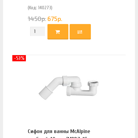
(Код: 140273)
1450
р.
675
р.
-53%
Сифон для ванны McAlpine