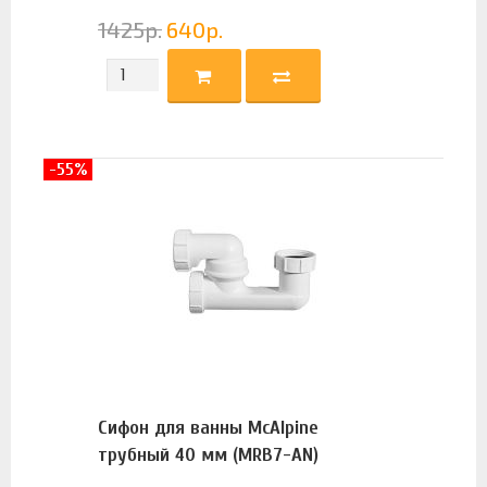
1425
р.
640
р.
-55%
Сифон для ванны McAlpine
трубный 40 мм (MRB7-AN)