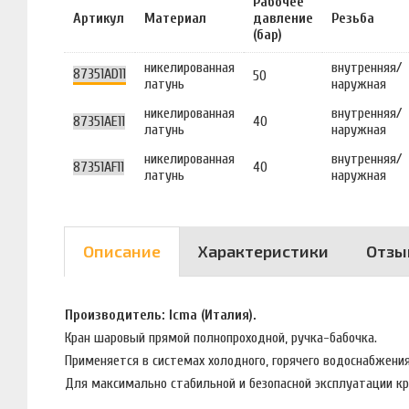
Рабочее
Артикул
Материал
давление
Резьба
(бар)
никелированная
внутренняя/
87351AD11
50
латунь
наружная
никелированная
внутренняя/
87351AE11
40
латунь
наружная
никелированная
внутренняя/
87351AF11
40
латунь
наружная
Описание
Характеристики
Отзы
Производитель: Icma (Италия).
Кран шаровый прямой полнопроходной, ручка-бабочка.
Применяется в системах холодного, горячего водоснабжения
Для максимально стабильной и безопасной эксплуатации 