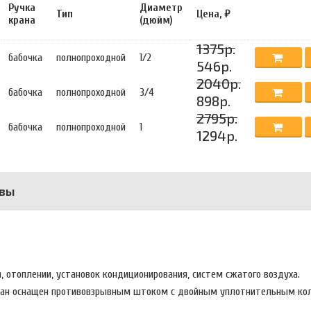
Ручка
Диаметр
Тип
Цена, ₽
крана
(дюйм)
1375р.
бабочка
полнопроходной
1/2
546р.
2040р.
бабочка
полнопроходной
3/4
898р.
2795р.
бабочка
полнопроходной
1
1294р.
вы
, отоплении, установок кондиционирования, систем сжатого воздуха.
кран оснащен противовзрывным штоком с двойным уплотнительным ко