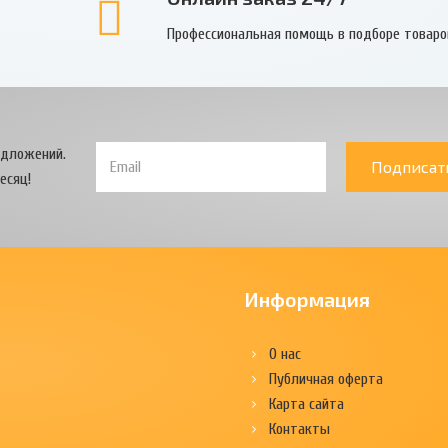
Профессиональная помощь в подборе товаро
едложений.
Подписат
есяц!
Информация
О нас
Публичная оферта
Карта сайта
Контакты