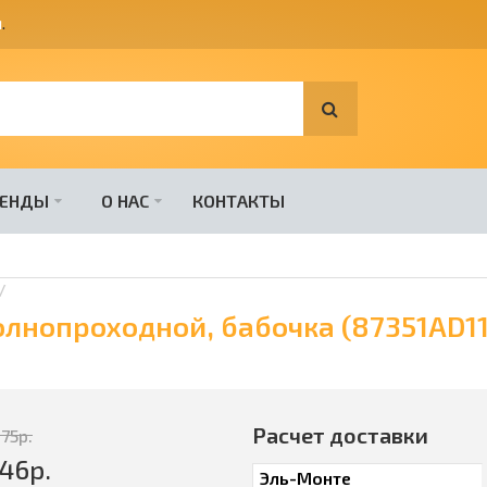
я
.
РЕНДЫ
О НАС
КОНТАКТЫ
олнопроходной, бабочка (87351AD11
Расчет доставки
375
р.
546
р.