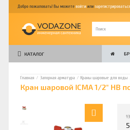
Добро пожаловать! Вы можете
войти
или
зарегистрироватьс
Б
КАТАЛОГ
Запорная арматура
Краны шаровые для воды
Кран шаровой ICMA 1/2" НВ п
1