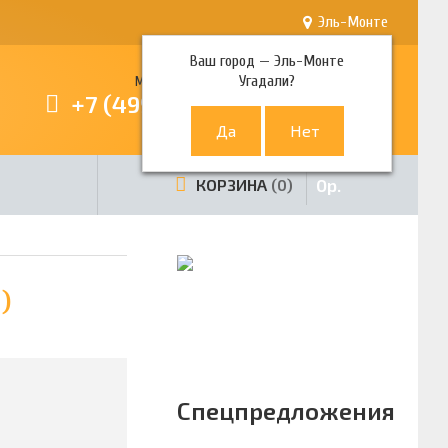
Эль-Монте
Ваш город —
Эль-Монте
Угадали?
Многоканальный телефон
+7 (499) 380-80-80
0
р.
КОРЗИНА
0
)
Спецпредложения