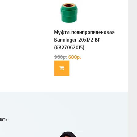
Муфта полипропиленовая
Banninger 20х1/2 ВР
(G8270G2015)
960
р.
600
р.
латы.