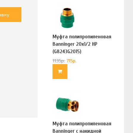
авку
Муфта полипропиленовая
Banninger 20х1/2 НР
(G8243G2015)
1135
р.
715
р.
Муфта полипропиленовая
Banninger с накидной