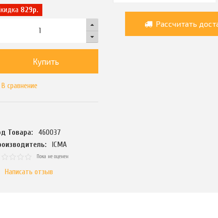
Скидка
829р.
Рассчитать дост
Купить
В сравнение
од Товара:
460037
роизводитель:
ICMA
Пока не оценен
Написать отзыв