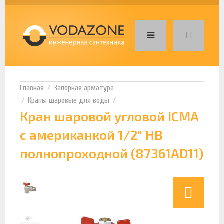
Запорная арматура
Краны шаровые для воды
Кран шаровой угловой ICMA
с американкой 1/2" НВ
полнопроходной (87361AD11)