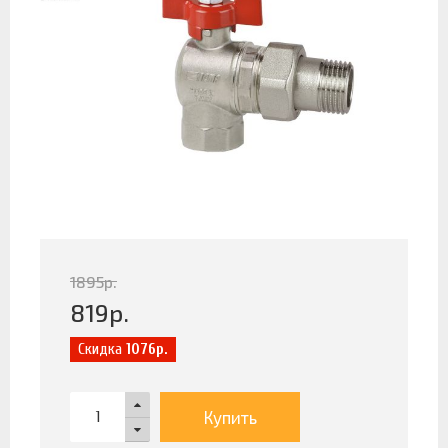
1895
р.
819
р.
Скидка
1076р.
Купить