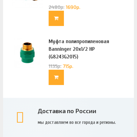
2480
р.
1690
р.
Муфта полипропиленовая
Banninger 20х1/2 НР
(G8243G2015)
1135
р.
715
р.
Доставка по России
мы доставляем во все города и регионы.