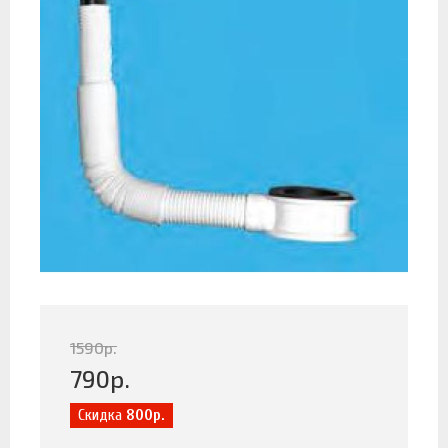
1590
р.
790
р.
Скидка
800р.