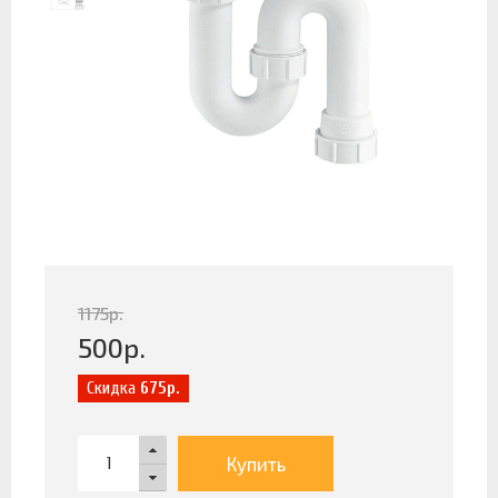
1175
р.
500
р.
Скидка
675р.
Купить