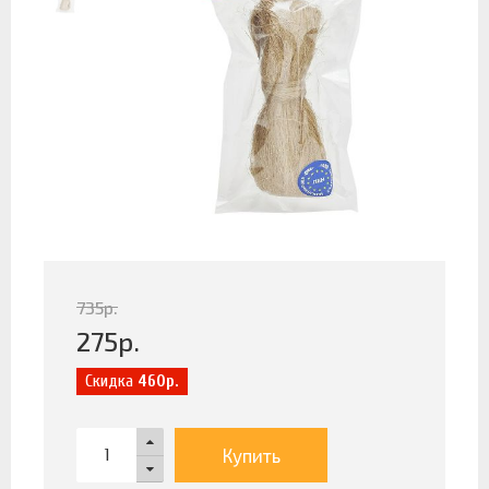
735
р.
275
р.
Скидка
460р.
Купить