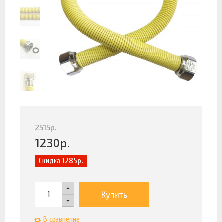
2515
р.
1230
р.
Скидка
1285р.
Купить
В сравнение