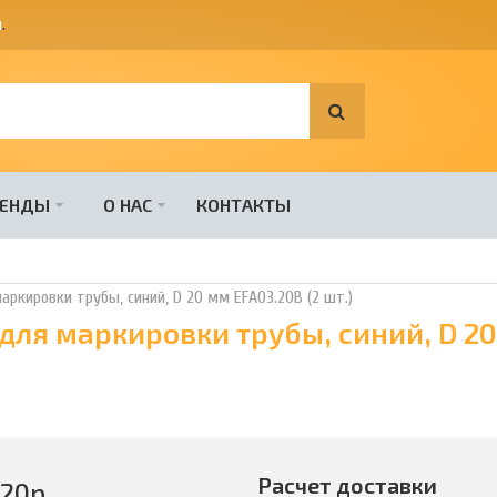
я
.
РЕНДЫ
О НАС
КОНТАКТЫ
ркировки трубы, синий, D 20 мм EFA03.20B (2 шт.)
для маркировки трубы, синий, D 2
Расчет доставки
420
р.