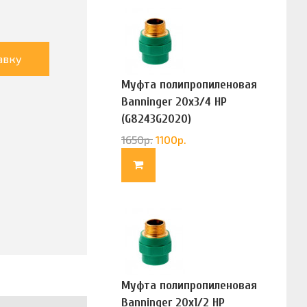
авку
Муфта полипропиленовая
Banninger 20х3/4 НР
(G8243G2020)
1650
р.
1100
р.
Муфта полипропиленовая
Banninger 20х1/2 НР