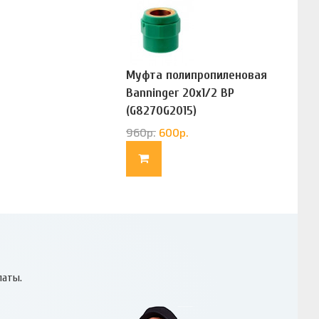
Муфта полипропиленовая
Banninger 20х1/2 ВР
(G8270G2015)
960
р.
600
р.
латы.