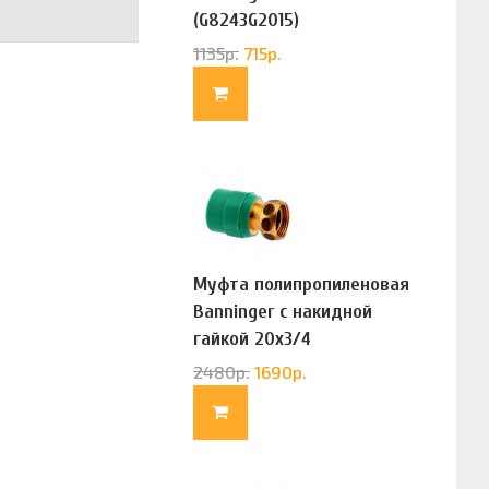
(G8243G2015)
1135
р.
715
р.
Муфта полипропиленовая
Banninger с накидной
гайкой 20х3/4
(G83322020)
2480
р.
1690
р.