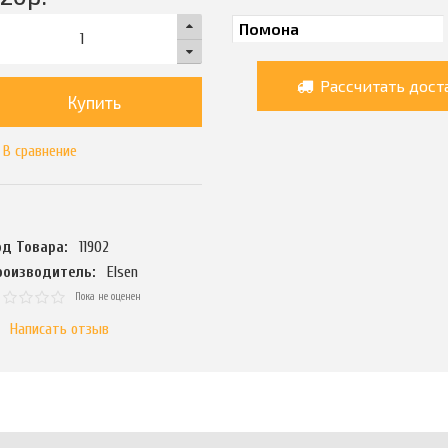
Рассчитать дост
Купить
В сравнение
од Товара:
11902
роизводитель:
Elsen
Пока не оценен
Написать отзыв