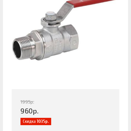
1995
р.
960
р.
Скидка
1035р.