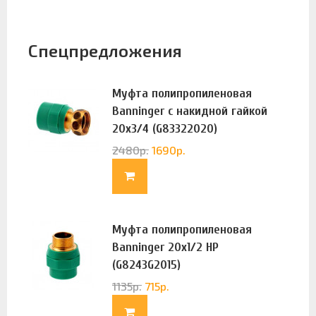
Спецпредложения
Муфта полипропиленовая
Banninger с накидной гайкой
20х3/4 (G83322020)
2480
р.
1690
р.
Муфта полипропиленовая
Banninger 20х1/2 НР
(G8243G2015)
1135
р.
715
р.