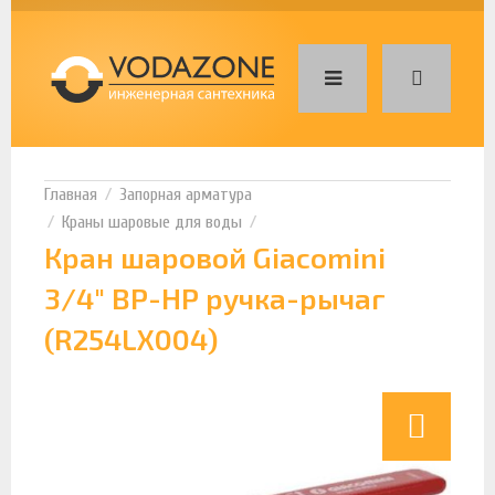
Запорная арматура
Краны шаровые для воды
Кран шаровой Giacomini
3/4" ВР-НР ручка-рычаг
(R254LX004)