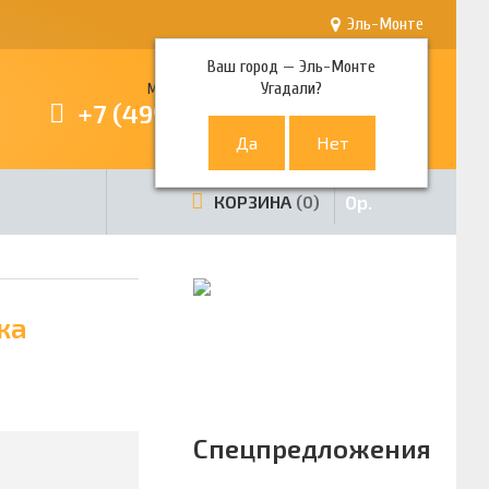
Эль-Монте
Ваш город —
Эль-Монте
Угадали?
Многоканальный телефон
+7 (499) 380-80-80
0
р.
КОРЗИНА
0
ка
Спецпредложения