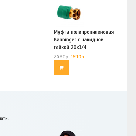
Муфта полипропиленовая
Banninger с накидной
гайкой 20х3/4
(G83322020)
2480
р.
1690
р.
латы.