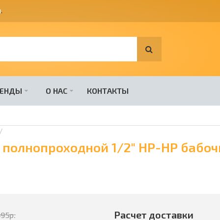
я
.
РЕНДЫ
О НАС
КОНТАКТЫ
 полнопроходной 1/2" НР-НР бабоч
Расчет доставки
695
р.