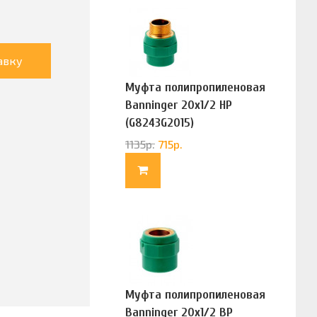
авку
Муфта полипропиленовая
Banninger 20х1/2 НР
(G8243G2015)
1135
р.
715
р.
Муфта полипропиленовая
Banninger 20х1/2 ВР