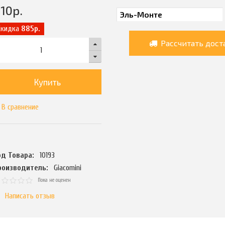
10
р.
Скидка
885р.
Рассчитать дост
Купить
В сравнение
од Товара:
10193
роизводитель:
Giacomini
Пока не оценен
Написать отзыв