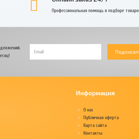
Профессиональная помощь в подборе товаро
едложений.
Подписат
есяц!
Информация
О нас
Публичная оферта
Карта сайта
Контакты