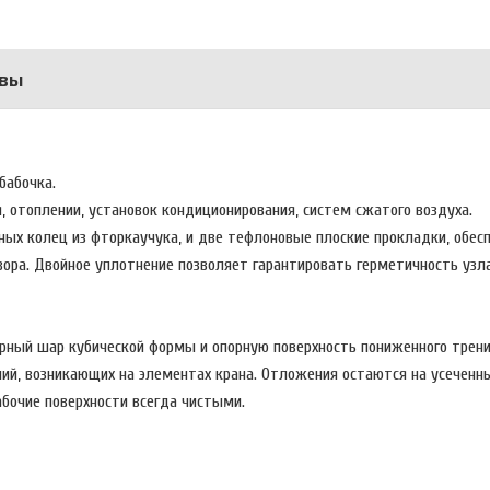
вы
бабочка.
, отоплении, установок кондиционирования, систем сжатого воздуха.
ных колец из фторкаучука, и две тефлоновые плоские прокладки, обе
вора. Двойное уплотнение позволяет гарантировать герметичность узла
рный шар кубической формы и опорную поверхность пониженного трени
й, возникающих на элементах крана. Отложения остаются на усеченны
абочие поверхности всегда чистыми.