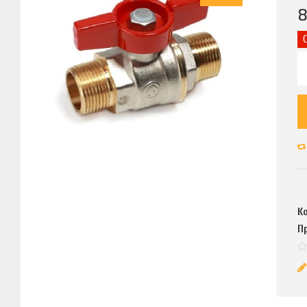
8
К
П