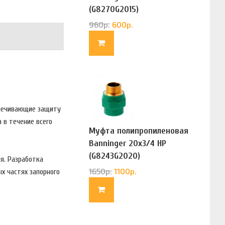
(G8270G2015)
960
р.
600
р.
спечивающие защиту
 в течение всего
Муфта полипропиленовая
Banninger 20х3/4 НР
(G8243G2020)
я. Разработка
1650
р.
1100
р.
х частях запорного