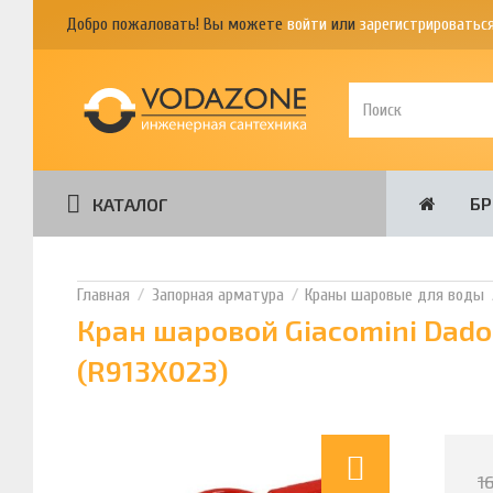
Добро пожаловать! Вы можете
войти
или
зарегистрироватьс
Б
КАТАЛОГ
Запорная арматура
Краны шаровые для воды
Кран шаровой Giacomini Dado
(R913X023)
1