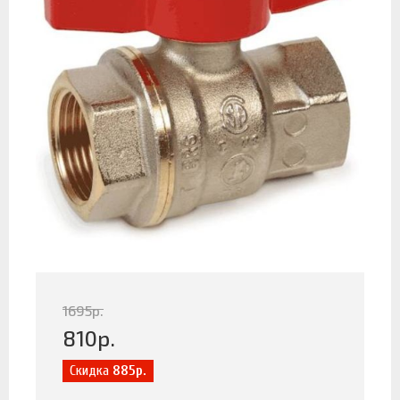
1695
р.
810
р.
Скидка
885р.