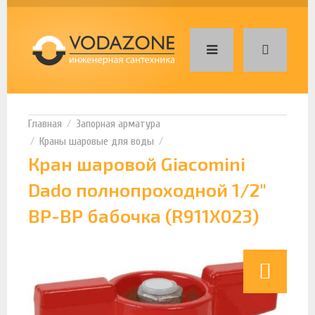
Запорная арматура
Краны шаровые для воды
Кран шаровой Giacomini
Dado полнопроходной 1/2"
ВР-ВР бабочка (R911X023)