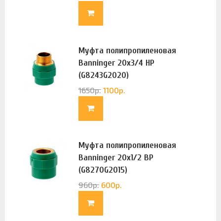
Муфта полипропиленовая
Banninger 20х3/4 НР
(G8243G2020)
1650
р.
1100
р.
Муфта полипропиленовая
Banninger 20х1/2 ВР
(G8270G2015)
960
р.
600
р.