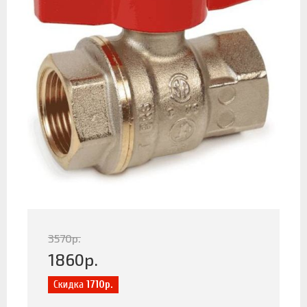
3570
р.
1860
р.
Скидка
1710р.