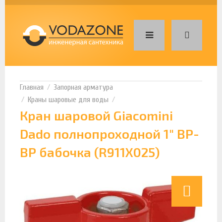
Запорная арматура
Краны шаровые для воды
Кран шаровой Giacomini
Dado полнопроходной 1" ВР-
ВР бабочка (R911X025)