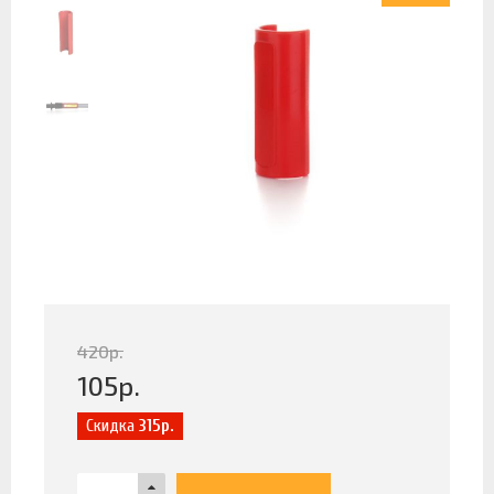
420
р.
105
р.
Скидка
315р.