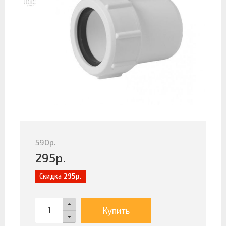
590
р.
295
р.
Скидка
295р.
Купить