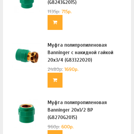
(G8243G2015)
1135
р.
715
р.
Муфта полипропиленовая
Banninger с накидной гайкой
20х3/4 (G83322020)
2480
р.
1690
р.
Муфта полипропиленовая
Banninger 20х1/2 ВР
(G8270G2015)
960
р.
600
р.