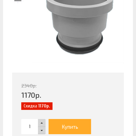
2340
р.
1170
р.
Скидка
1170р.
Купить